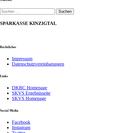
Beiträge
Suchen
nach:
SPARKASSE KINZIGTAL
Rechtliches
Impressum
Datenschutzvereinbarungen
Links
DKBC Homepage
SKVS Ergebnisseite
SKVS Homepage
Social Media
Facebook
Instagram
Twitter