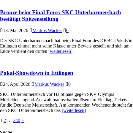
Bronze beim Final Four: SKC Unterharmersbach
bestätigt Spitzenstellung
13. Mai 2026
Markus Wacker
0
Der SKC Unterharmersbach hat beim Final Four des DKBC-Pokals in
Ettlingen einmal mehr seine Klasse unter Beweis gestellt und sich am
Ende verdient den dritten
[weiterlesen]
Pokal-Showdown in Ettlingen
24. April 2026
Markus Wacker
0
SKC Unterharmersbach vor Halbfinale gegen SKV Olympia
Mörfelden.Jugend-Auswahlmannschaften lösen am Finaltag Tickets
für die Deutsche Meisterschaft. Am kommenden Wochenende steht für
den SKC Unterharmersbach das
[weiterlesen]
Seitennummerierung
1
2
…
240
»
der
Suche