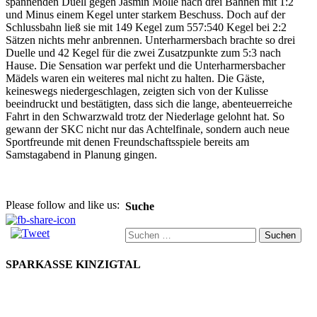
spannenden Duell gegen Jasmin Molle nach drei Bahnen mit 1:2
und Minus einem Kegel unter starkem Beschuss. Doch auf der
Schlussbahn ließ sie mit 149 Kegel zum 557:540 Kegel bei 2:2
Sätzen nichts mehr anbrennen. Unterharmersbach brachte so drei
Duelle und 42 Kegel für die zwei Zusatzpunkte zum 5:3 nach
Hause. Die Sensation war perfekt und die Unterharmersbacher
Mädels waren ein weiteres mal nicht zu halten. Die Gäste,
keineswegs niedergeschlagen, zeigten sich von der Kulisse
beeindruckt und bestätigten, dass sich die lange, abenteuerreiche
Fahrt in den Schwarzwald trotz der Niederlage gelohnt hat. So
gewann der SKC nicht nur das Achtelfinale, sondern auch neue
Sportfreunde mit denen Freundschaftsspiele bereits am
Samstagabend in Planung gingen.
Please follow and like us:
Suche
Suchen
nach:
SPARKASSE KINZIGTAL