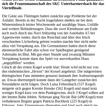
sich die Frauenmannschaft des SKC Unterharmersbach für das
Viertelfinale.
Die Gäste aus Thüringen hatten zunächst arge Probleme bei der
Anfahrt. Bereits in der Nacht losgefahren stießen sie bei dem
Wintereinbruch letztes Wochenende auf unzählige Staus, Unfälle
und weitere Behinderungen. Dass die zwei Kleinbusse am Ende
auch noch durch das Navi frühzeitig von der Autobahn A5 bei
Appenweier runter, durch das Renchtal und über den frisch
verschneiten Löcherberg gelotst wurden machte hier nicht mehr
allzu viel Verspätung aus. Die Germaninnen hatten durch diese
abenteuerliche Fahrt also schon vor Spielbeginn genügend
Adrenalin im Blut. Mit gut einer Stunde und zwanzig Minuten
Verspätung konnte dann das Spiel vor ausverkauften Haus
„angepfiffen“ werden.
Gleich ab der ersten Kugel wurde klar: Heute wird nicht nur von
den einheimischen „Hexen“ der Kessel angeheizt. Die mitgereisten
thüringischen Fans stimmten genauso lautstark ihre Anfeuerungsrufe
an. Etwas überrumpelt konnte dann der Gastgeber zunächst den
Neustädtern nicht folgen. Doch Luisa Fehrenbach (537 Kegel)
steigerte sich gegen Kerstin Henske (562 Kegel) und stand trotz
weniger Kegel kurz vor dem Punktgewinn, doch 3 Kegel sollten auf
der letzten Bahn fehlen. Nebenan ging Nicole Bär (499 Kegel) trotz
verhaltenem Beginn gegen Patricia Buchholz (225 Kegel) in
Führung. Jutta Zimmermann übernahm und fand auch gleich ins