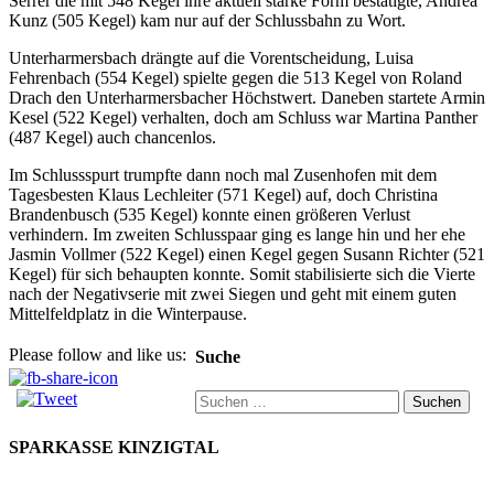
Serrer die mit 548 Kegel ihre aktuell starke Form bestätigte, Andrea
Kunz (505 Kegel) kam nur auf der Schlussbahn zu Wort.
Unterharmersbach drängte auf die Vorentscheidung, Luisa
Fehrenbach (554 Kegel) spielte gegen die 513 Kegel von Roland
Drach den Unterharmersbacher Höchstwert. Daneben startete Armin
Kesel (522 Kegel) verhalten, doch am Schluss war Martina Panther
(487 Kegel) auch chancenlos.
Im Schlussspurt trumpfte dann noch mal Zusenhofen mit dem
Tagesbesten Klaus Lechleiter (571 Kegel) auf, doch Christina
Brandenbusch (535 Kegel) konnte einen größeren Verlust
verhindern. Im zweiten Schlusspaar ging es lange hin und her ehe
Jasmin Vollmer (522 Kegel) einen Kegel gegen Susann Richter (521
Kegel) für sich behaupten konnte. Somit stabilisierte sich die Vierte
nach der Negativserie mit zwei Siegen und geht mit einem guten
Mittelfeldplatz in die Winterpause.
Please follow and like us:
Suche
Suchen
nach:
SPARKASSE KINZIGTAL