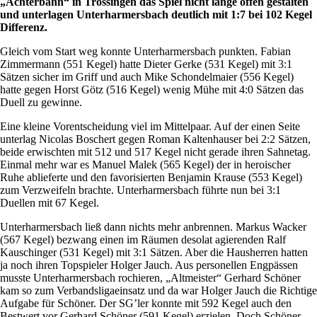
„Achterbahn“ in Trossingen das Spiel nicht lange offen gestalten
und unterlagen Unterharmersbach deutlich mit 1:7 bei 102 Kegel
Differenz.
Gleich vom Start weg konnte Unterharmersbach punkten. Fabian
Zimmermann (551 Kegel) hatte Dieter Gerke (531 Kegel) mit 3:1
Sätzen sicher im Griff und auch Mike Schondelmaier (556 Kegel)
hatte gegen Horst Götz (516 Kegel) wenig Mühe mit 4:0 Sätzen das
Duell zu gewinne.
Eine kleine Vorentscheidung viel im Mittelpaar. Auf der einen Seite
unterlag Nicolas Boschert gegen Roman Kaltenhauser bei 2:2 Sätzen,
beide erwischten mit 512 und 517 Kegel nicht gerade ihren Sahnetag.
Einmal mehr war es Manuel Malek (565 Kegel) der in heroischer
Ruhe ablieferte und den favorisierten Benjamin Krause (553 Kegel)
zum Verzweifeln brachte. Unterharmersbach führte nun bei 3:1
Duellen mit 67 Kegel.
Unterharmersbach ließ dann nichts mehr anbrennen. Markus Wacker
(567 Kegel) bezwang einen im Räumen desolat agierenden Ralf
Kauschinger (531 Kegel) mit 3:1 Sätzen. Aber die Hausherren hatten
ja noch ihren Topspieler Holger Jauch. Aus personellen Engpässen
musste Unterharmersbach rochieren, „Altmeister“ Gerhard Schöner
kam so zum Verbandsligaeinsatz und da war Holger Jauch die Richtige
Aufgabe für Schöner. Der SG’ler konnte mit 592 Kegel auch den
Bestwert vor Gerhard Schöner (591 Kegel) erzielen. Doch Schöner