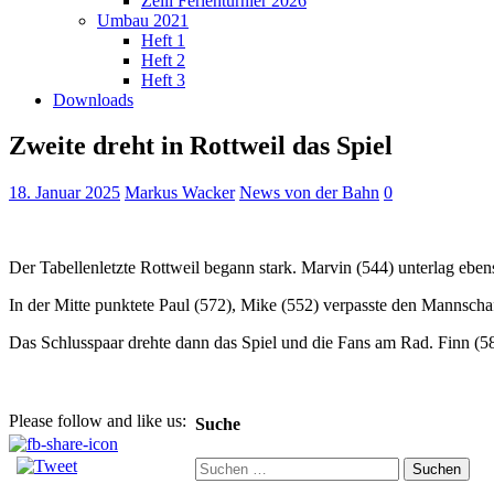
Zelli Ferienturnier 2026
Umbau 2021
Heft 1
Heft 2
Heft 3
Downloads
Zweite dreht in Rottweil das Spiel
18. Januar 2025
Markus Wacker
News von der Bahn
0
Der Tabellenletzte Rottweil begann stark. Marvin (544) unterlag eben
In der Mitte punktete Paul (572), Mike (552) verpasste den Mannsch
Das Schlusspaar drehte dann das Spiel und die Fans am Rad. Finn (
Please follow and like us:
Suche
Suchen
nach: