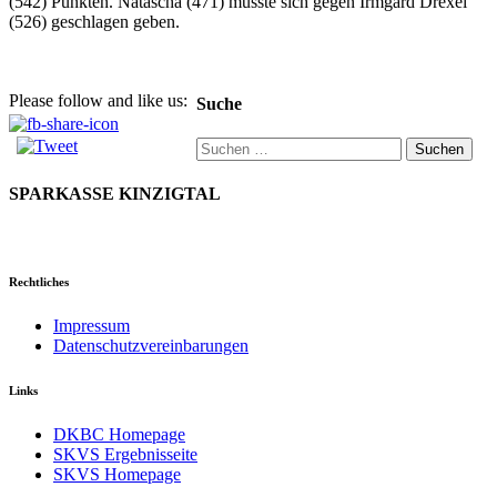
(542) Punkten. Natascha (471) musste sich gegen Irmgard Drexel
(526) geschlagen geben.
Please follow and like us:
Suche
Suchen
nach:
SPARKASSE KINZIGTAL
Rechtliches
Impressum
Datenschutzvereinbarungen
Links
DKBC Homepage
SKVS Ergebnisseite
SKVS Homepage