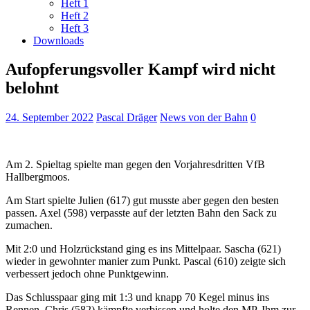
Heft 1
Heft 2
Heft 3
Downloads
Aufopferungsvoller Kampf wird nicht
belohnt
24. September 2022
Pascal Dräger
News von der Bahn
0
Am 2. Spieltag spielte man gegen den Vorjahresdritten VfB
Hallbergmoos.
Am Start spielte Julien (617) gut musste aber gegen den besten
passen. Axel (598) verpasste auf der letzten Bahn den Sack zu
zumachen.
Mit 2:0 und Holzrückstand ging es ins Mittelpaar. Sascha (621)
wieder in gewohnter manier zum Punkt. Pascal (610) zeigte sich
verbessert jedoch ohne Punktgewinn.
Das Schlusspaar ging mit 1:3 und knapp 70 Kegel minus ins
Rennen. Chris (582) kämpfte verbissen und holte den MP. Ihm zur