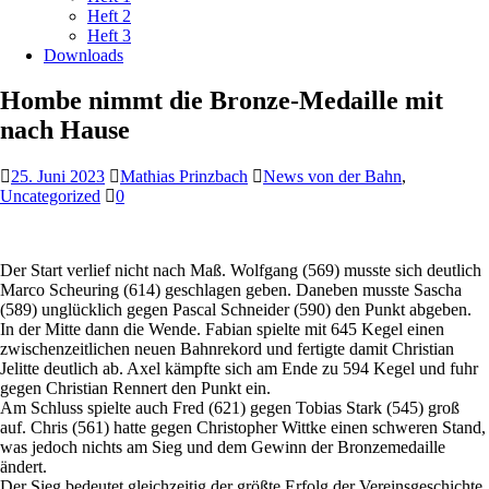
Heft 2
Heft 3
Downloads
Hombe nimmt die Bronze-Medaille mit
nach Hause
25. Juni 2023
Mathias Prinzbach
News von der Bahn
,
Uncategorized
0
Der Start verlief nicht nach Maß. Wolfgang (569) musste sich deutlich
Marco Scheuring (614) geschlagen geben. Daneben musste Sascha
(589) unglücklich gegen Pascal Schneider (590) den Punkt abgeben.
In der Mitte dann die Wende. Fabian spielte mit 645 Kegel einen
zwischenzeitlichen neuen Bahnrekord und fertigte damit Christian
Jelitte deutlich ab. Axel kämpfte sich am Ende zu 594 Kegel und fuhr
gegen Christian Rennert den Punkt ein.
Am Schluss spielte auch Fred (621) gegen Tobias Stark (545) groß
auf. Chris (561) hatte gegen Christopher Wittke einen schweren Stand,
was jedoch nichts am Sieg und dem Gewinn der Bronzemedaille
ändert.
Der Sieg bedeutet gleichzeitig der größte Erfolg der Vereinsgeschichte.