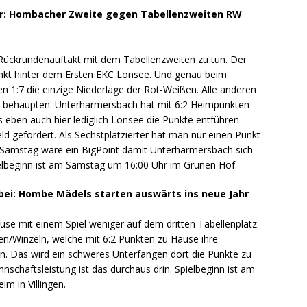
ier: Hombacher Zweite gegen Tabellenzweiten RW
ckrundenauftakt mit dem Tabellenzweiten zu tun. Der
nkt hinter dem Ersten EKC Lonsee. Und genau beim
n 1:7 die einzige Niederlage der Rot-Weißen. Alle anderen
ch behaupten. Unterharmersbach hat mit 6:2 Heimpunkten
eben auch hier lediglich Lonsee die Punkte entführen
ld gefordert. Als Sechstplatzierter hat man nur einen Punkt
 Samstag wäre ein BigPoint damit Unterharmersbach sich
ielbeginn ist am Samstag um 16:00 Uhr im Grünen Hof.
bei: Hombe Mädels starten auswärts ins neue Jahr
e mit einem Spiel weniger auf dem dritten Tabellenplatz.
gen/Winzeln, welche mit 6:2 Punkten zu Hause ihre
n. Das wird ein schweres Unterfangen dort die Punkte zu
schaftsleistung ist das durchaus drin. Spielbeginn ist am
m in Villingen.