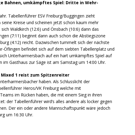
ge Bahnen, umkämpftes Spiel: Dritte in Wehr-
Jahr. Tabellenführer ESV Freiburg/Buggingen zieht
am seine Kreise und scheinen jetzt schon kaum mehr
t sich Waldkirch (12:6) und Önsbach (10:6) dann das
ingen (7:11) beginnt dann auch schon die Abstiegszone
iburg (4:12) reicht. Dazwischen tummelt sich der nächste
Öflingen befindet sich auf dem siebten Tabellenplatz und
 sich Unterharmersbach auf ein hart umkämpftes Spiel auf
n im Gasthaus zur Säge ist am Samstag um 14:00 Uhr.
 Mixed 1 reist zum Spitzenreiter
terharmersbacher haben. Als Schlusslicht der
ellenführer Heros/VK Freiburg welche mit
eams im Rücken haben, die mit einem Sieg in ihren
t: der Tabellenführer wird’s alles andere als locker gegen
hen. Der ein oder andere Mannschaftspunkt wäre jedoch
urg um 16:30 Uhr.