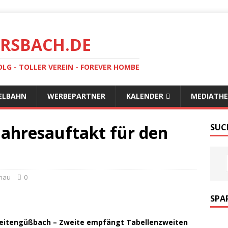
RSBACH.DE
OLG - TOLLER VEREIN - FOREVER HOMBE
ELBAHN
WERBEPARTNER
KALENDER
MEDIATHE
Jahresauftakt für den
SUC
hau
0
SPA
Breitengüßbach – Zweite empfängt Tabellenzweiten