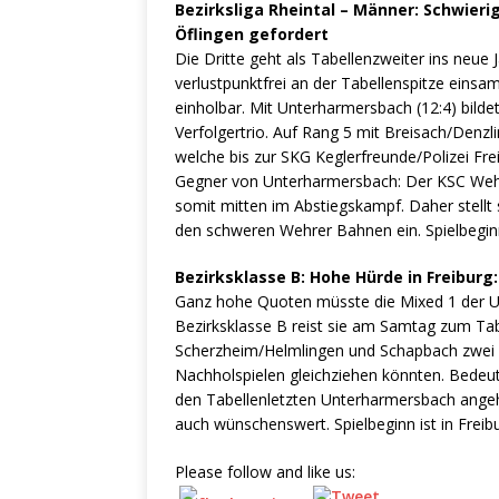
Bezirksliga Rheintal – Männer:
Schwieri
Öflingen gefordert
Die Dritte geht als Tabellenzweiter ins neue 
verlustpunktfrei an der Tabellenspitze eins
einholbar. Mit Unterharmersbach (12:4) bilde
Verfolgertrio. Auf Rang 5 mit Breisach/Denzl
welche bis zur SKG Keglerfreunde/Polizei Fre
Gegner von Unterharmersbach: Der KSC Wehr-
somit mitten im Abstiegskampf. Daher stellt
den schweren Wehrer Bahnen ein. Spielbegin
Bezirksklasse B:
Hohe Hürde in Freiburg:
Ganz hohe Quoten müsste die Mixed 1 der Un
Bezirksklasse B reist sie am Samtag zum Tab
Scherzheim/Helmlingen und Schapbach zwei T
Nachholspielen gleichziehen könnten. Bedeute
den Tabellenletzten Unterharmersbach ange
auch wünschenswert. Spielbeginn ist in Freib
Please follow and like us: