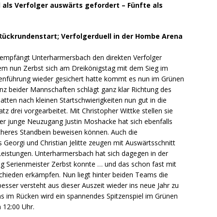
 als Verfolger auswärts gefordert – Fünfte als
Rückrundenstart; Verfolgerduell in der Hombe Arena
 empfängt Unterharmersbach den direkten Verfolger
m nun Zerbst sich am Dreikönigstag mit dem Sieg im
enführung wieder gesichert hatte kommt es nun im Grünen
anz beider Mannschaften schlägt ganz klar Richtung des
ten nach kleinen Startschwierigkeiten nun gut in die
z drei vorgearbeitet. Mit Christopher Wittke stellen sie
Der junge Neuzugang Justin Moshacke hat sich ebenfalls
icheres Standbein beweisen können. Auch die
 Georgi und Christian Jelitte zeugen mit Auswärtsschnitt
eistungen. Unterharmersbach hat sich dagegen in der
zig Serienmeister Zerbst konnte … und das schon fast mit
hieden erkämpfen. Nun liegt hinter beiden Teams die
sser versteht aus dieser Auszeit wieder ins neue Jahr zu
ans im Rücken wird ein spannendes Spitzenspiel im Grünen
 12:00 Uhr.