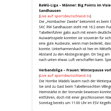
BaWü-Liga – Männer: Big Points im Vis
Sandhausen
(
Live auf sportdeutschland.tv
)
Die „Hombacher Zweite“ bekommt es beim Rü
SKC RW Sandhausen steht mit 16:2 einen Pu
Tabellenführer gabs auch mit einem deutliche
Auswärtsspiele konnten sie souverän für si
eine gute Ausbeute, wenn man bedenkt, dass 
konnte. Unterharmersbach ist hier im Mittelfe
Abstand zu den Abstiegsrängen. Ein Sieg am
nach unten etwas Luft verschaffen kann. Sp
Verbandsliga – Frauen: Winterpause vor
(
Live auf sportdeutschland.tv
)
Die Hombe Mädels lauern nach der Winterpaus
Sie sind zu Gast beim Tabellensechten Villin
Heimstärke in der Vorrunde beweisen konnte
entführen, doch mit einer geschlossenen Mann
Sonntag bereits um 11:00 Uhr im ESV Kegelhei