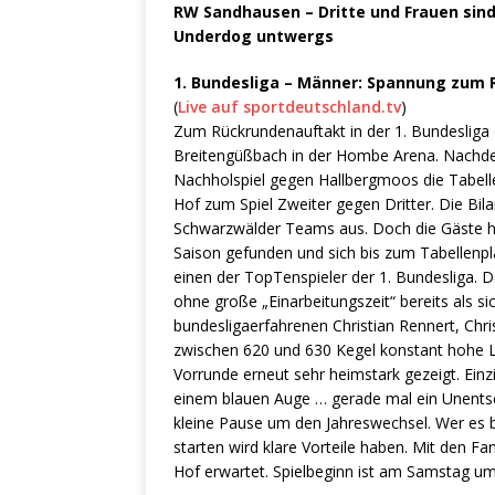
RW Sandhausen – Dritte und Frauen sind
Underdog untwergs
1. Bundesliga – Männer: Spannung zum 
(
Live auf sportdeutschland.tv
)
Zum Rückrundenauftakt in der 1. Bundesliga
Breitengüßbach in der Hombe Arena. Nachde
Nachholspiel gegen Hallbergmoos die Tabell
Hof zum Spiel Zweiter gegen Dritter. Die Bil
Schwarzwälder Teams aus. Doch die Gäste hat
Saison gefunden und sich bis zum Tabellenplat
einen der TopTenspieler der 1. Bundesliga. 
ohne große „Einarbeitungszeit“ bereits als s
bundesligaerfahrenen Christian Rennert, Chris
zwischen 620 und 630 Kegel konstant hohe L
Vorrunde erneut sehr heimstark gezeigt. Ein
einem blauen Auge … gerade mal ein Unentsc
kleine Pause um den Jahreswechsel. Wer es be
starten wird klare Vorteile haben. Mit den F
Hof erwartet. Spielbeginn ist am Samstag um