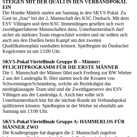
STEIGEN MIT DER QUALI IN DEN VERBANDPOKAL
EIN
Die Hombe Mädels starten am Samstag in den SKVS Pokal. Zu
Gast ist „frau“ bei der 2. Mannschaft des KSC Önsbach. Mit dem
ESV Villingen und dem KSC Immendingen gesellen sich zwei
zweitligaerfahrene Mannschaften dazu. Unterharmersbach darf
sicher als stärkstes Team eingeschätzt werden und sie sollten sich
auch aus den Duellen beim Kampf um den zweiten
Qualifikationsplatz raushalten können. Spielbeginn im Önsbacher
Kegelcenter ist um 13:00 Uhr.
SKVS-Pokal Viertelfinale Gruppe B – Männer:
PFLICHTPROGRAMM FÜR DIE ERSTE MÄNNER
Die 1. Mannschaft der Männer fährt nach Freiburg zur BW Wiehre
2 aus der Landesglia B. Hier starten noch die Kroaten von
Schwenningen/Schramberg, welche als Bezirksligist das
niedrigklassigste Team sind und die Zweitligareserve des ESV
Villingen aus der Landesliga A. Auch hier sollte sich
Unterharmersbach klar für die nächste Runde im Verbandspokal
qulifizieren können. Spielbeginn in der Wiehre ist ebenfalls am
Samstag um 13:00 Uhr.
SKVS-Pokal Viertelfinale Gruppe A: HAMMERLOS FÜR
MÄNNER ZWO
Die Knallergruppe hat dagegen die 2. Mannschaft zugelost