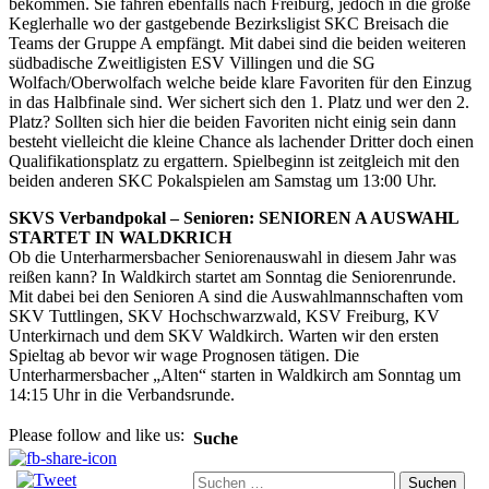
bekommen. Sie fahren ebenfalls nach Freiburg, jedoch in die große
Keglerhalle wo der gastgebende Bezirksligist SKC Breisach die
Teams der Gruppe A empfängt. Mit dabei sind die beiden weiteren
südbadische Zweitligisten ESV Villingen und die SG
Wolfach/Oberwolfach welche beide klare Favoriten für den Einzug
in das Halbfinale sind. Wer sichert sich den 1. Platz und wer den 2.
Platz? Sollten sich hier die beiden Favoriten nicht einig sein dann
besteht vielleicht die kleine Chance als lachender Dritter doch einen
Qualifikationsplatz zu ergattern. Spielbeginn ist zeitgleich mit den
beiden anderen SKC Pokalspielen am Samstag um 13:00 Uhr.
SKVS Verbandpokal – Senioren: SENIOREN A AUSWAHL
STARTET IN WALDKRICH
Ob die Unterharmersbacher Seniorenauswahl in diesem Jahr was
reißen kann? In Waldkirch startet am Sonntag die Seniorenrunde.
Mit dabei bei den Senioren A sind die Auswahlmannschaften vom
SKV Tuttlingen, SKV Hochschwarzwald, KSV Freiburg, KV
Unterkirnach und dem SKV Waldkirch. Warten wir den ersten
Spieltag ab bevor wir wage Prognosen tätigen. Die
Unterharmersbacher „Alten“ starten in Waldkirch am Sonntag um
14:15 Uhr in die Verbandsrunde.
Please follow and like us:
Suche
Suchen