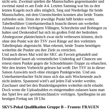
nicht sein. Zweimal spielten die Mannschaften gegeneinander und
zweimal stand es am Ende 4:4. Letzten Samstag war bis zu den
letzten Kugeln noch alles möglich, Sieg und Niederlage für beide
Mannschaften, mit dem Unentschieden konnten also beide Teams
zufrieden sein. Denn der jeweilige Punkt hilft beiden weiter.
Tabellenführer Unterharmersbach braucht diesen um weiterhin
Abstand zu den Verfolgern Villingen, Schrezheim und Bobingen zu
halten und Denkendorf hat sich im großen Feld der bedrohten
Abstiegszone platztechnisch zwar nicht verbessern können, doch
ohne den Punkt wär der TSV zwei Ränge auf den vorletzten
Tabellenplatz abgerutscht. Man erkennt, beide Teams benötigen
weiterhin die Punkte um ihre Ziele zu erreichen.
Und auch dieses Mal wird der SKC als Favorit gehandelt und
Denkendorf lauert als vermeintlicher Underdog auf Chancen um
erneut einen Punkte gegen die Schondelmaier-Truppe zu erhaschen.
Wer den letzten Vorbericht gelesen hat weiß: Der TSV ist in dieser
Saison Auswärts noch ohne einzigen Punktgewinn. Und aus
Unterharmersbacher Sicht muss sich das aufs Wochenende auch
nicht ändern. Spannend wird’s auf jeden Fall wieder werden.
Zuschauer sind bei den Bundesligaspielen weiterhin nicht erlaubt.
Doch wenn die Uploadzahlen es einigermaßen zulassen kann man
das Spiel live auf sportdeutschland.tv verfolgen. Spielbeginn ist am
heutigen Freitag um 18 Uhr.
SKVS-Pokal Qualifikation Gruppe B – Frauen: FRAUEN