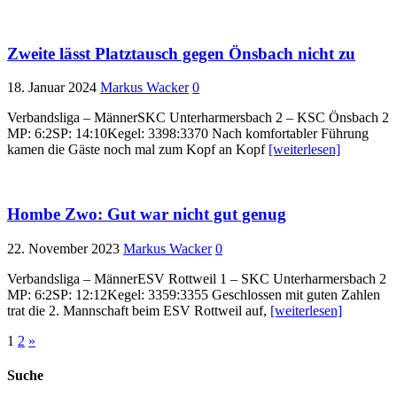
Zweite lässt Platztausch gegen Önsbach nicht zu
18. Januar 2024
Markus Wacker
0
Verbandsliga – MännerSKC Unterharmersbach 2 – KSC Önsbach 2
MP: 6:2SP: 14:10Kegel: 3398:3370 Nach komfortabler Führung
kamen die Gäste noch mal zum Kopf an Kopf
[weiterlesen]
Hombe Zwo: Gut war nicht gut genug
22. November 2023
Markus Wacker
0
Verbandsliga – MännerESV Rottweil 1 – SKC Unterharmersbach 2
MP: 6:2SP: 12:12Kegel: 3359:3355 Geschlossen mit guten Zahlen
trat die 2. Mannschaft beim ESV Rottweil auf,
[weiterlesen]
Seitennummerierung
1
2
»
der
Suche
Beiträge